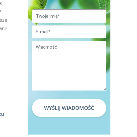
a i
w
asze
awne
WYŚLIJ WIADOMOŚĆ
cu