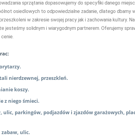
owadzania sprzątania dopasowujemy do specyfiki danego miejsc
spólnot osiedlowych to odpowiedzialne zadanie, dlatego dbamy 
rzeszkoleni w zakresie swojej pracy jak i zachowania kultury. N
, że jesteśmy solidnym i wiarygodnym partnerem. Oferujemy spr
 cenie.
rac:
orytarzy.
ali nierdzewnej, przeszkleń.
ianie koszy.
e z niego śmieci.
 ulic, parkingów, podjazdów i zjazdów garażowych, pla
 zabaw, ulic.