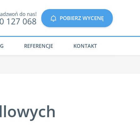
adzwoń do nas!
POBIERZ WYCENĘ
0 127 068
OG
REFERENCJE
KONTAKT
dlowych